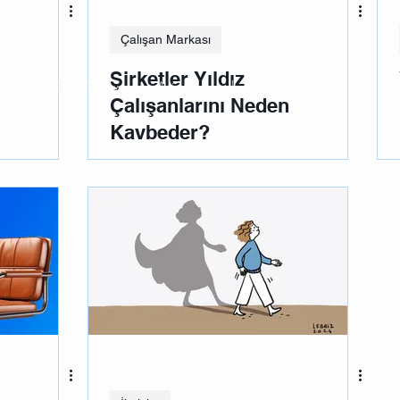
Çalışan Markası
Şirketler Yıldız
© 2035 by Urban Artist. Powered and secured by
Wix
Çalışanlarını Neden
Kaybeder?