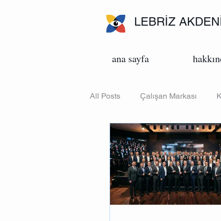
LEBRİZ AKDEN
ana sayfa
hakkın
All Posts
Çalışan Markası
K
Yapay Zeka
İletişim
M