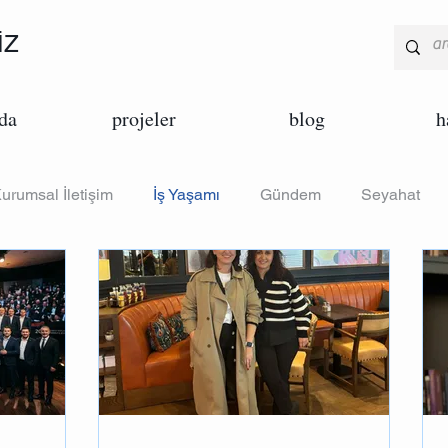
İZ
da
projeler
blog
h
urumsal İletişim
İş Yaşamı
Gündem
Seyahat
arka
Pazarlama
Tasarım