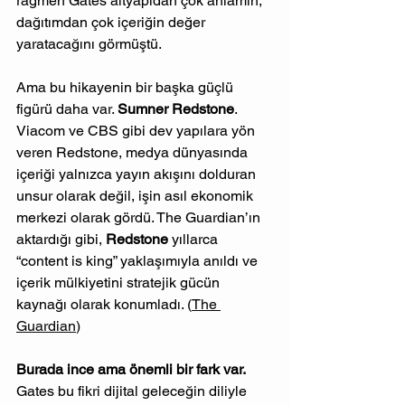
rağmen Gates altyapıdan çok anlamın, 
dağıtımdan çok içeriğin değer 
yaratacağını görmüştü.
Ama bu hikayenin bir başka güçlü 
figürü daha var. 
Sumner Redstone
. 
Viacom ve CBS gibi dev yapılara yön 
veren Redstone, medya dünyasında 
içeriği yalnızca yayın akışını dolduran 
unsur olarak değil, işin asıl ekonomik 
merkezi olarak gördü. The Guardian’ın 
aktardığı gibi, 
Redstone
 yıllarca 
“content is king” yaklaşımıyla anıldı ve 
içerik mülkiyetini stratejik gücün 
kaynağı olarak konumladı. (
The 
Guardian
)
Burada ince ama önemli bir fark var. 
Gates bu fikri dijital geleceğin diliyle 