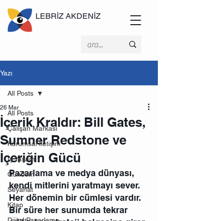
LEBRİZ AKDENİZ
Yazı
All Posts
26 Mar
All Posts
İçerik Kraldır: Bill Gates,
Çalışan Markası
Sumner Redstone ve
Kurumsal İletişim
İçeriğin Gücü
İş Yaşamı
Pazarlama ve medya dünyası, 
Gündem
kendi mitlerini yaratmayı sever. 
Seyahat
Her dönemin bir cümlesi vardır. 
Kitap
Bir süre her sunumda tekrar 
Dijital Pazarlama