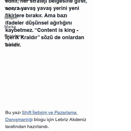
edilir, her strateji belgesine girer, 
sonra yavaş yavaş yerini yeni 
Yapay Zeka
fikirlere bırakır. Ama bazı 
İletişim
ifadeler düşünsel ağırlığını 
Marka
kaybetmez. “Content is king - 
Pazarlama
İçerik Kraldır” sözü de onlardan 
biridir.
Tasarım
Bu yazı 
Shift İletişim ve Pazarlama 
Danışmanlığ
ı blogu için Lebriz Akdeniz 
tarafından hazırlandı. 