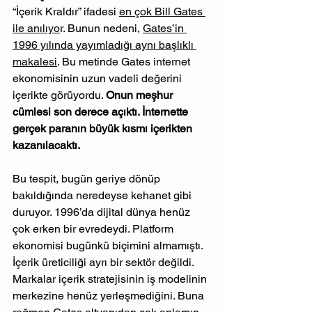
“İçerik Kraldır” ifadesi 
en çok Bill Gates 
ile anılıyo
r. Bunun nedeni, 
Gates’in 
1996 yılında yayımladığı aynı başlıklı 
makalesi
. Bu metinde Gates internet 
ekonomisinin uzun vadeli değerini 
içerikte görüyordu. 
Onun meşhur 
cümlesi son derece açıktı. İnternette 
gerçek paranın büyük kısmı içerikten 
kazanılacaktı.
Bu tespit, bugün geriye dönüp 
bakıldığında neredeyse kehanet gibi 
duruyor. 1996’da dijital dünya henüz 
çok erken bir evredeydi. Platform 
ekonomisi bugünkü biçimini almamıştı. 
İçerik üreticiliği ayrı bir sektör değildi. 
Markalar içerik stratejisinin iş modelinin 
merkezine henüz yerleşmediğini. Buna 