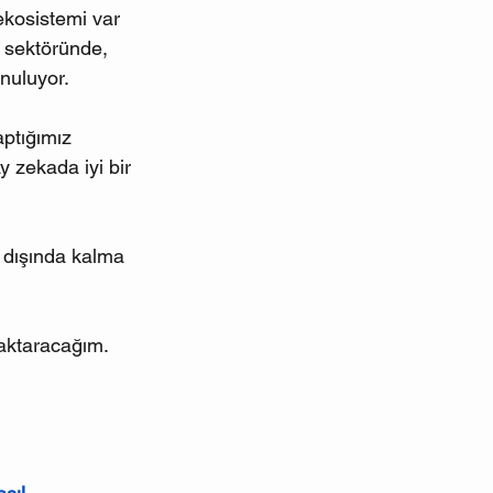
kosistemi var 
 sektöründe, 
nuluyor. 
aptığımız 
 zekada iyi bir 
n dışında kalma 
 aktaracağım. 