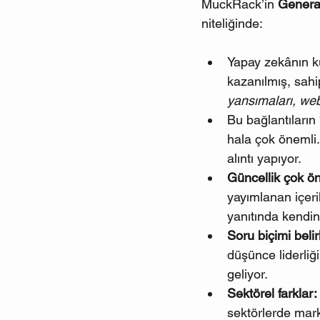
MuckRack’in 
Genera
niteliğinde:
Yapay zekânın ku
kazanılmış, sah
yansımaları, web
Bu bağlantıların 
hala çok önemli
alıntı yapıyor.
Güncellik çok ön
yayımlanan içerik
yanıtında kendine
Soru biçimi belirl
düşünce liderliğ
geliyor.
Sektörel farklar:
sektörlerde mark