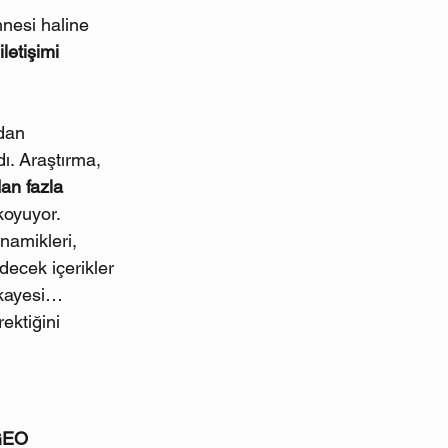
hnesi haline 
letişimi 
ndan 
ı. Araştırma, 
an fazla 
koyuyor. 
inamikleri, 
decek içerikler 
ikayesi… 
ktiğini 
EO 