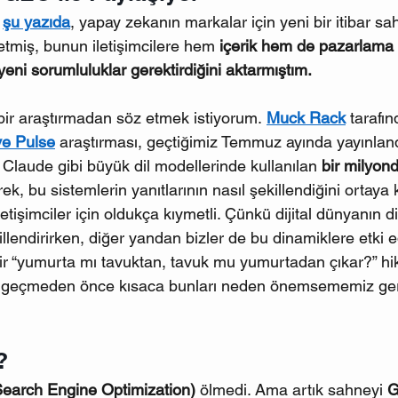
 
şu yazıda
, yapay zekanın markalar için yeni bir itibar sa
miş, bunun iletişimcilere hem 
içerik hem de pazarlama i
 yeni sorumluluklar gerektirdiğini aktarmıştım. 
ir araştırmadan söz etmek istiyorum. 
Muck Rack
 tarafı
ve Pulse
araştırması, geçtiğimiz Temmuz ayında yayınland
laude gibi büyük dil modellerinde kullanılan 
bir milyond
ek, bu sistemlerin yanıtlarının nasıl şekillendiğini ortaya 
letişimciler için oldukça kıymetli. Çünkü dijital dünyanın d
killendirirken, diğer yandan bizler de bu dinamiklere etki e
ir “yumurta mı tavuktan, tavuk mu yumurtadan çıkar?” h
 geçmeden önce kısaca bunları neden önemsememiz gere
?
earch Engine Optimization) 
ölmedi. Ama artık sahneyi 
G