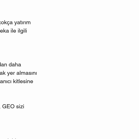
çokça yatırım 
 ile ilgili 
ndan daha 
ak yer almasını 
anıcı kitlesine 
, GEO sizi 