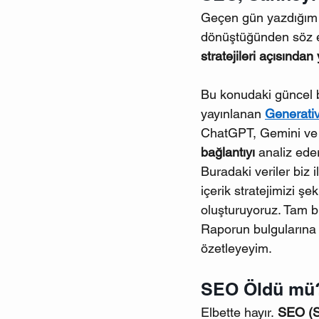
Geçen gün yazdığım
dönüştüğünden söz et
stratejileri açısından
Bu konudaki güncel b
yayınlanan 
Generati
ChatGPT, Gemini ve C
bağlantıyı
 analiz eder
Buradaki veriler biz i
içerik stratejimizi şe
oluşturuyoruz. Tam b
Raporun bulgularına
özetleyeyim.
SEO Öldü mü
Elbette hayır. 
SEO (S