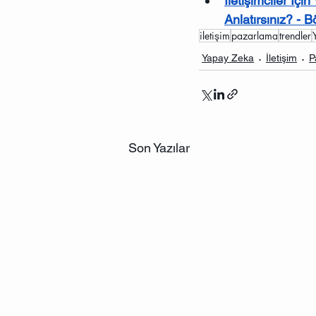
İletişimciler İç
Anlatırsınız? - 
iletişim
pazarlama
trendler
Yapay Zeka
İletişim
P
Son Yazılar