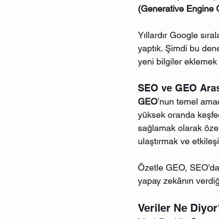
(Generative Engine 
Yıllardır Google sır
yaptık. Şimdi bu dene
yeni bilgiler eklemek
SEO ve GEO Aras
GEO
’nun temel amac
yüksek oranda keşfedi
sağlamak olarak özetlen
ulaştırmak ve etkileş
Özetle GEO, SEO'dan 
yapay zekânın verdiği
Veriler Ne Diyor