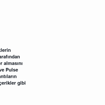
lerin 
arafından 
er almasını 
ve Pulse 
ntıların 
erikler gibi 