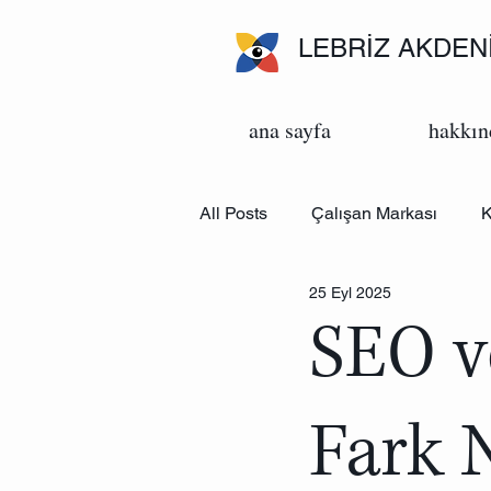
LEBRİZ AKDEN
ana sayfa
hakkın
All Posts
Çalışan Markası
K
25 Eyl 2025
Yapay Zeka
İletişim
M
SEO v
Fark 