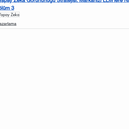
in Yapay Zeka Görünürlüğü Stratejisi: Markanızı LLM’lere Na
Bölüm 3
Yapay Zeka
azarlama