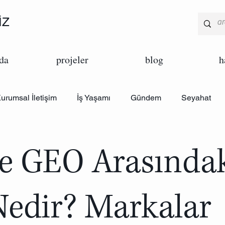
İZ
da
projeler
blog
h
urumsal İletişim
İş Yaşamı
Gündem
Seyahat
arka
Pazarlama
Tasarım
e GEO Arasında
Nedir? Markalar