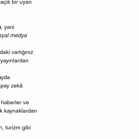
 açık bir uyarı 
n
, yani 
osyal medya 
daki varlığınız 
yayınlardan 
ayda 
yapay zekâ 
haberler ve 
dik kaynaklardan 
, turizm gibi 