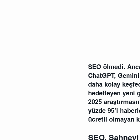
SEO ölmedi. Ancak
ChatGPT, Gemini 
daha kolay keşfed
hedefleyen yeni 
2025 araştırmasın
yüzde 95’i haberl
ücretli olmayan k
SEO, Sahneyi 