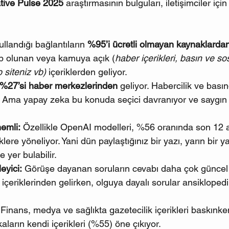
tive Pulse 2025
 araştırmasının bulguları, iletişimciler için
llandığı bağlantıların 
%95’i ücretli olmayan kaynaklarda
ip olunan veya kamuya açık (
haber içerikleri, basın ve s
 siteniz vb) 
içeriklerden geliyor.
%27’si haber merkezlerinden
 geliyor. Habercilik ve basın
. Ama yapay zeka bu konuda seçici davranıyor ve saygın 
emli:
 Özellikle OpenAI modelleri, %56 oranında son 12 
lere yöneliyor. Yani dün paylaştığınız bir yazı, yarın bir 
 yer bulabilir.
eyici:
 Görüşe dayanan soruların cevabı daha çok güncel 
i içeriklerinden gelirken, olguya dayalı sorular ansiklope
 Finans, medya ve sağlıkta gazetecilik içerikleri baskınken
aların kendi içerikleri (%55) öne çıkıyor.