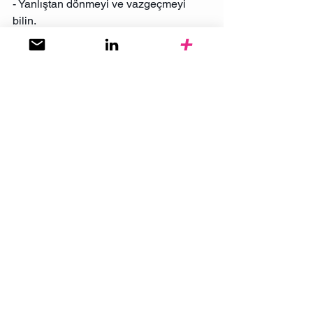
- Yanlıştan dönmeyi ve vazgeçmeyi 
bilin.
- “Banane” diyip susmak yerine "belki 
fikrim bir fark yaratır" deyin.
İcat çıkarın
Kendine güvenen ve fikrini açıkça dile 
getirenler, kendini ve çevresini 
geliştirme potansiyeli olanlardır. Siz de 
icat çıkarın. Hata yapmaktan korkmayın.
Yarın, bugünden daha cesaretli olun.
kariyer
İletişim
Kurumsal İletişim
Marka