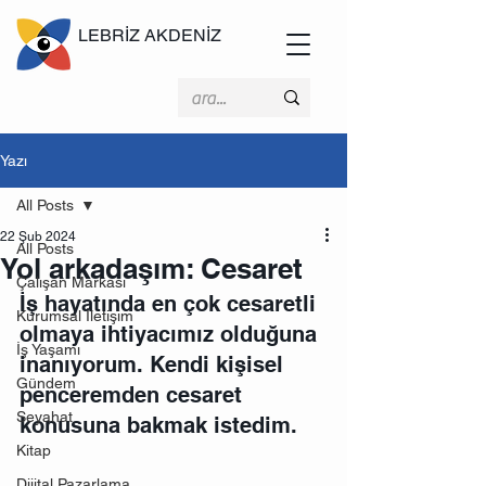
LEBRİZ AKDENİZ
Yazı
All Posts
22 Şub 2024
All Posts
Yol arkadaşım: Cesaret
Çalışan Markası
İş hayatında en çok cesaretli 
Kurumsal İletişim
olmaya ihtiyacımız olduğuna 
İş Yaşamı
inanıyorum. Kendi kişisel 
Gündem
penceremden cesaret 
Seyahat
konusuna bakmak istedim.
Kitap
Dijital Pazarlama